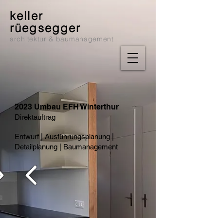
keller
rüegsegger
architektur & baumanagement
2023 Umbau EFH Winterthur
Direktauftrag
Entwurf | Ausführungsplanung |
Detailplanung | Baumanagement