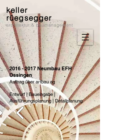
keller
rüegsegger
architektur & baumanagement
2016 - 2017
Neumbau EFH
Ossingen
Auftrag über artbau ag
Entwurf | Baueingabe |
Ausführungsplanung | Detailplanung