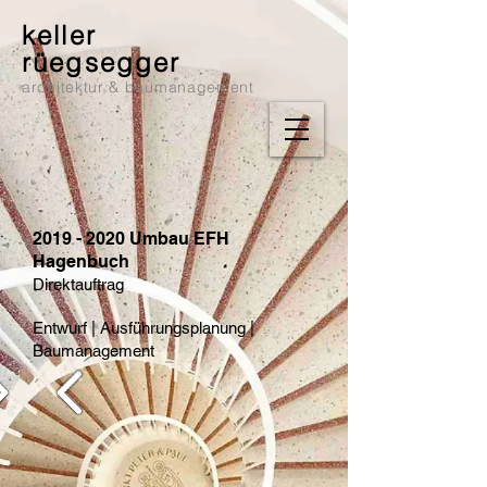
keller
rüegsegger
architektur & baumanagement
2019 - 2020
Umbau EFH
Hagenbuch
Direktauftrag
Entwurf | Ausführungsplanung |
Baumanagement