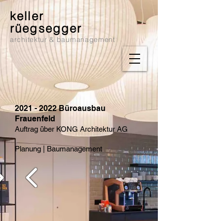
keller
rüegsegger
architektur & baumanagement
2021 - 2022
Büroausbau
Frauenfeld
Auftrag über KONG Architektur AG
Planung | Baumanagement