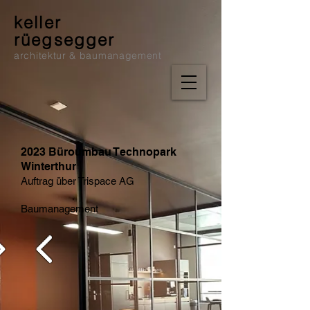
keller
rüegsegger
architektur & baumanagement
2023 Büroumbau Technopark
Winterthur
Auftrag über Trispace AG
Baumanagement