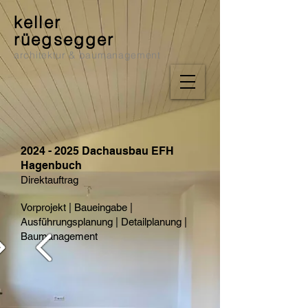
keller
rüegsegger
architektur & baumanagement
2024 - 2025
Dachausbau EFH
Hagenbuch
Direktauftrag
Vorprojekt | Baueingabe |
Ausführungsplanung | Detailplanung |
Baumanagement